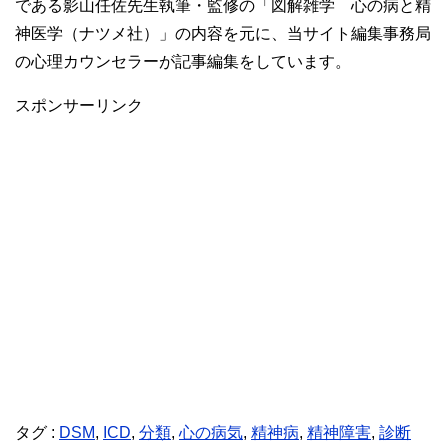
である影山任佐先生執筆・監修の「図解雑学 心の病と精
神医学（ナツメ社）」の内容を元に、当サイト編集事務局
の心理カウンセラーが記事編集をしています。
スポンサーリンク
タグ :
DSM
,
ICD
,
分類
,
心の病気
,
精神病
,
精神障害
,
診断