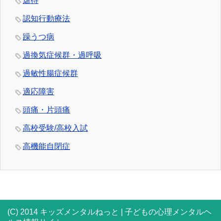
虐待
認知行動療法
躁うつ病
過換気症候群・過呼吸
過敏性腸症候群
適応障害
頭痛・片頭痛
高校受験/高校入試
高機能自閉症
(C) 2014 キッズメンタルねっと | 子どもの心理メンタルヘ