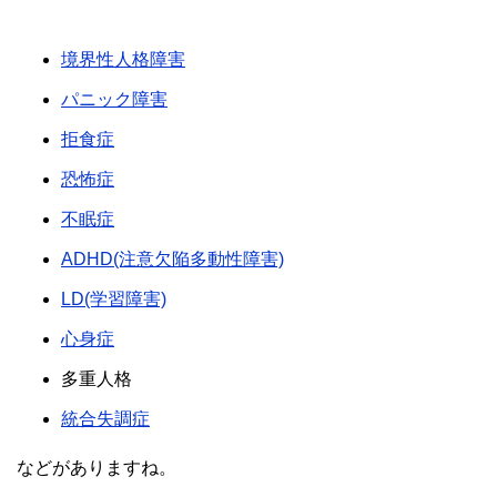
境界性人格障害
パニック障害
拒食症
恐怖症
不眠症
ADHD(注意欠陥多動性障害)
LD(学習障害)
心身症
多重人格
統合失調症
などがありますね。