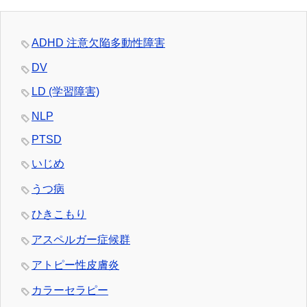
ADHD 注意欠陥多動性障害
DV
LD (学習障害)
NLP
PTSD
いじめ
うつ病
ひきこもり
アスペルガー症候群
アトピー性皮膚炎
カラーセラピー