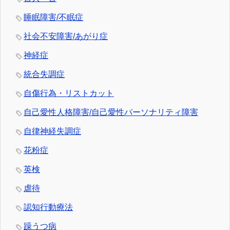
睡眠障害/不眠症
社会不安障害/あがり症
神経症
統合失調症
自傷行為・リストカット
自己愛性人格障害/自己愛性パーソナリティ障害
自律神経失調症
花粉症
英検
虐待
認知行動療法
躁うつ病