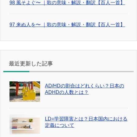
98 風そよぐ〜 ｜歌の意味・解説・翻訳【百人一首】
97 来ぬ人を〜 ｜歌の意味・解説・翻訳【百人一首】
最近更新した記事
AD/HDの割合はどれくらい？日本の
ADHDの人数とは？
LD=学習障害とは？日本国内における
定義について