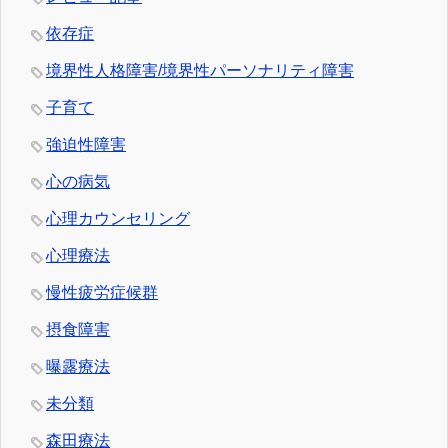
依存症
境界性人格障害/境界性パーソナリティ障害
子育て
強迫性障害
心の病気
心理カウンセリング
心理療法
慢性疲労症候群
摂食障害
曝露療法
未分類
森田療法