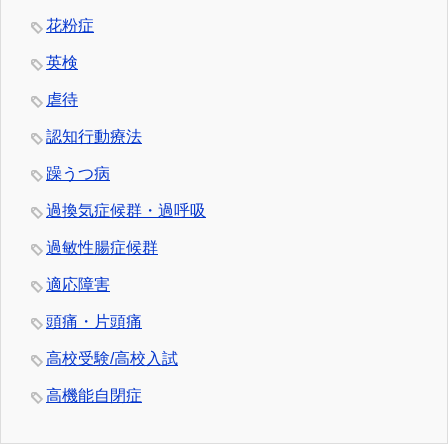
花粉症
英検
虐待
認知行動療法
躁うつ病
過換気症候群・過呼吸
過敏性腸症候群
適応障害
頭痛・片頭痛
高校受験/高校入試
高機能自閉症