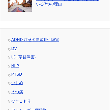
いる3つの理由
ADHD 注意欠陥多動性障害
DV
LD (学習障害)
NLP
PTSD
いじめ
うつ病
ひきこもり