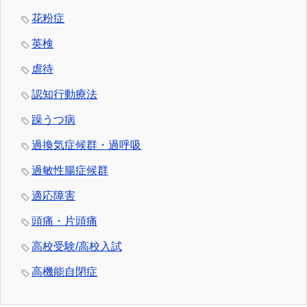
花粉症
英検
虐待
認知行動療法
躁うつ病
過換気症候群・過呼吸
過敏性腸症候群
適応障害
頭痛・片頭痛
高校受験/高校入試
高機能自閉症