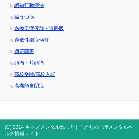
認知行動療法
躁うつ病
過換気症候群・過呼吸
過敏性腸症候群
適応障害
頭痛・片頭痛
高校受験/高校入試
高機能自閉症
(C) 2014 キッズメンタルねっと | 子どもの心理メンタルヘ
ルス情報サイト