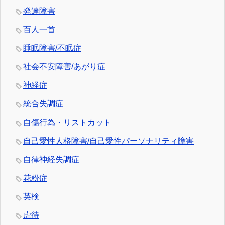
発達障害
百人一首
睡眠障害/不眠症
社会不安障害/あがり症
神経症
統合失調症
自傷行為・リストカット
自己愛性人格障害/自己愛性パーソナリティ障害
自律神経失調症
花粉症
英検
虐待