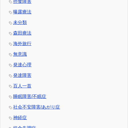
摂食障害
曝露療法
未分類
森田療法
海外旅行
無意識
発達心理
発達障害
百人一首
睡眠障害/不眠症
社会不安障害/あがり症
神経症