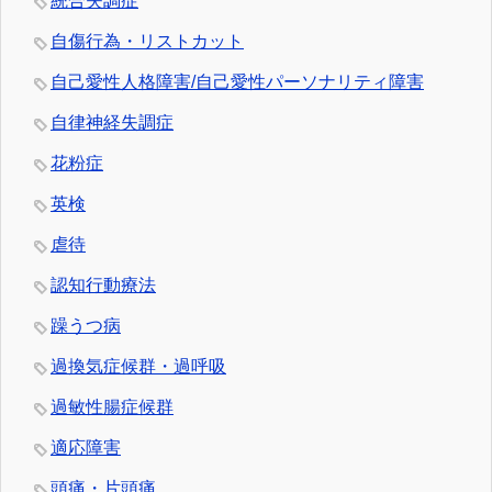
統合失調症
自傷行為・リストカット
自己愛性人格障害/自己愛性パーソナリティ障害
自律神経失調症
花粉症
英検
虐待
認知行動療法
躁うつ病
過換気症候群・過呼吸
過敏性腸症候群
適応障害
頭痛・片頭痛