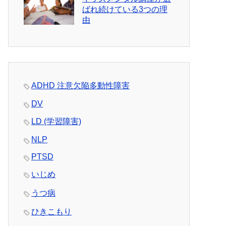
ばれ続けている3つの理
由
ADHD 注意欠陥多動性障害
DV
LD (学習障害)
NLP
PTSD
いじめ
うつ病
ひきこもり