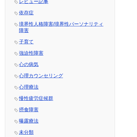
レビュー記事
依存症
境界性人格障害/境界性パーソナリティ
障害
子育て
強迫性障害
心の病気
心理カウンセリング
心理療法
慢性疲労症候群
摂食障害
曝露療法
未分類