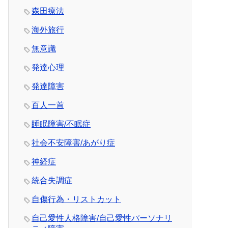
森田療法
海外旅行
無意識
発達心理
発達障害
百人一首
睡眠障害/不眠症
社会不安障害/あがり症
神経症
統合失調症
自傷行為・リストカット
自己愛性人格障害/自己愛性パーソナリ