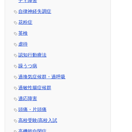
ティ障害
自律神経失調症
花粉症
英検
虐待
認知行動療法
躁うつ病
過換気症候群・過呼吸
過敏性腸症候群
適応障害
頭痛・片頭痛
高校受験/高校入試
高機能自閉症