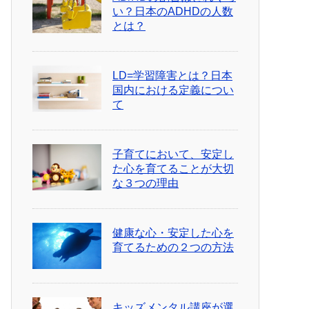
い？日本のADHDの人数
とは？
LD=学習障害とは？日本
国内における定義につい
て
子育てにおいて、安定し
た心を育てることが大切
な３つの理由
健康な心・安定した心を
育てるための２つの方法
キッズメンタル講座が選