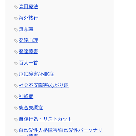
森田療法
海外旅行
無意識
発達心理
発達障害
百人一首
睡眠障害/不眠症
社会不安障害/あがり症
神経症
統合失調症
自傷行為・リストカット
自己愛性人格障害/自己愛性パーソナリ