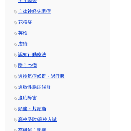
ティ障害
自律神経失調症
花粉症
英検
虐待
認知行動療法
躁うつ病
過換気症候群・過呼吸
過敏性腸症候群
適応障害
頭痛・片頭痛
高校受験/高校入試
高機能自閉症