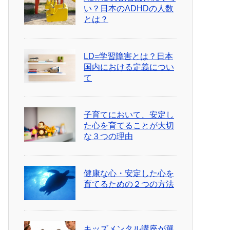
い？日本のADHDの人数
とは？
LD=学習障害とは？日本
国内における定義につい
て
子育てにおいて、安定し
た心を育てることが大切
な３つの理由
健康な心・安定した心を
育てるための２つの方法
キッズメンタル講座が選