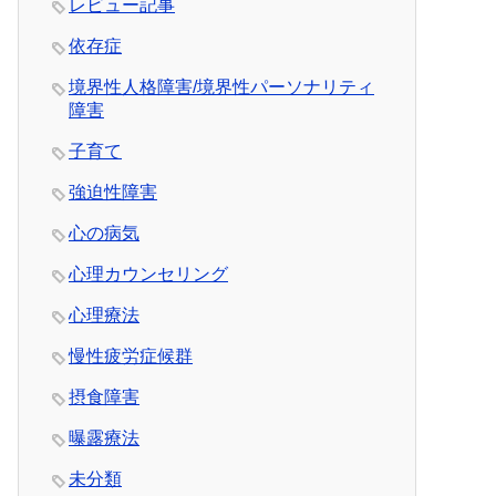
レビュー記事
依存症
境界性人格障害/境界性パーソナリティ
障害
子育て
強迫性障害
心の病気
心理カウンセリング
心理療法
慢性疲労症候群
摂食障害
曝露療法
未分類