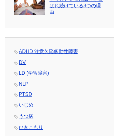
ばれ続けている3つの理
由
ADHD 注意欠陥多動性障害
DV
LD (学習障害)
NLP
PTSD
いじめ
うつ病
ひきこもり