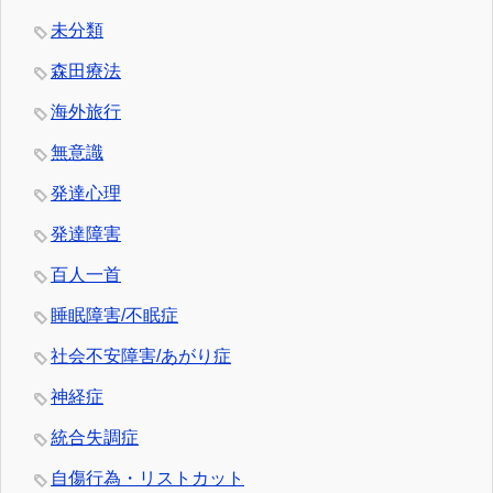
未分類
森田療法
海外旅行
無意識
発達心理
発達障害
百人一首
睡眠障害/不眠症
社会不安障害/あがり症
神経症
統合失調症
自傷行為・リストカット