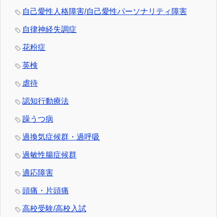
自己愛性人格障害/自己愛性パーソナリティ障害
自律神経失調症
花粉症
英検
虐待
認知行動療法
躁うつ病
過換気症候群・過呼吸
過敏性腸症候群
適応障害
頭痛・片頭痛
高校受験/高校入試