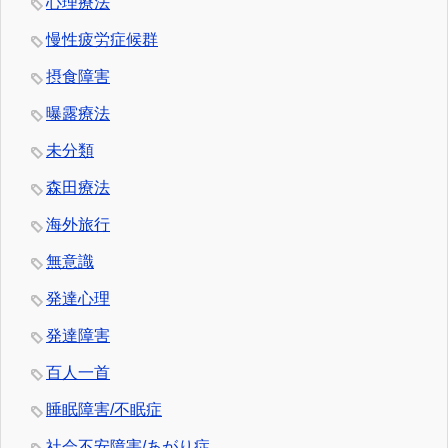
心理療法
慢性疲労症候群
摂食障害
曝露療法
未分類
森田療法
海外旅行
無意識
発達心理
発達障害
百人一首
睡眠障害/不眠症
社会不安障害/あがり症