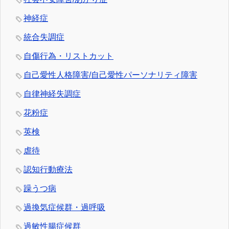
神経症
統合失調症
自傷行為・リストカット
自己愛性人格障害/自己愛性パーソナリティ障害
自律神経失調症
花粉症
英検
虐待
認知行動療法
躁うつ病
過換気症候群・過呼吸
過敏性腸症候群