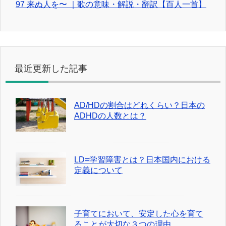
97 来ぬ人を〜 ｜歌の意味・解説・翻訳【百人一首】
最近更新した記事
AD/HDの割合はどれくらい？日本の
ADHDの人数とは？
LD=学習障害とは？日本国内における
定義について
子育てにおいて、安定した心を育て
ることが大切な３つの理由