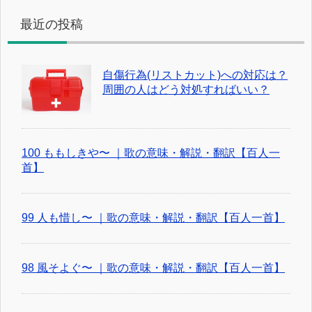
最近の投稿
自傷行為(リストカット)への対応は？
周囲の人はどう対処すればいい？
100 ももしきや〜 ｜歌の意味・解説・翻訳【百人一
首】
99 人も惜し〜 ｜歌の意味・解説・翻訳【百人一首】
98 風そよぐ〜 ｜歌の意味・解説・翻訳【百人一首】