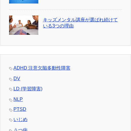
キッズメンタル講座が選ばれ続けて
いる3つの理由
ADHD 注意欠陥多動性障害
DV
LD (学習障害)
NLP
PTSD
いじめ
うつ病