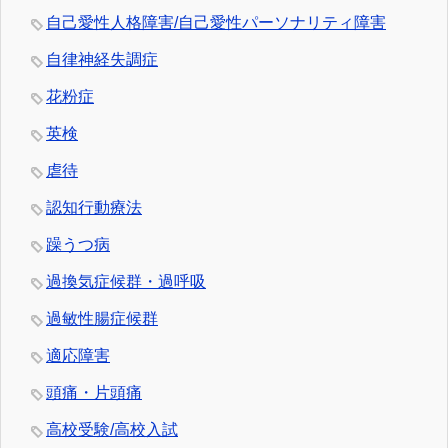
自己愛性人格障害/自己愛性パーソナリティ障害
自律神経失調症
花粉症
英検
虐待
認知行動療法
躁うつ病
過換気症候群・過呼吸
過敏性腸症候群
適応障害
頭痛・片頭痛
高校受験/高校入試