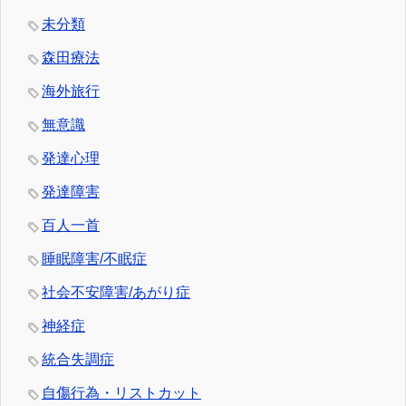
未分類
森田療法
海外旅行
無意識
発達心理
発達障害
百人一首
睡眠障害/不眠症
社会不安障害/あがり症
神経症
統合失調症
自傷行為・リストカット