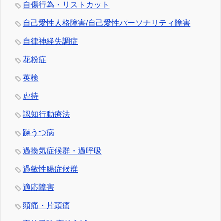
自傷行為・リストカット
自己愛性人格障害/自己愛性パーソナリティ障害
自律神経失調症
花粉症
英検
虐待
認知行動療法
躁うつ病
過換気症候群・過呼吸
過敏性腸症候群
適応障害
頭痛・片頭痛