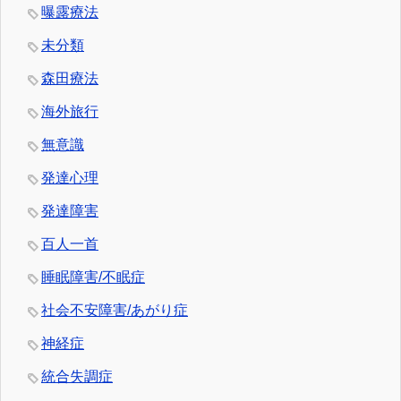
曝露療法
未分類
森田療法
海外旅行
無意識
発達心理
発達障害
百人一首
睡眠障害/不眠症
社会不安障害/あがり症
神経症
統合失調症