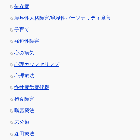
依存症
境界性人格障害/境界性パーソナリティ障害
子育て
強迫性障害
心の病気
心理カウンセリング
心理療法
慢性疲労症候群
摂食障害
曝露療法
未分類
森田療法