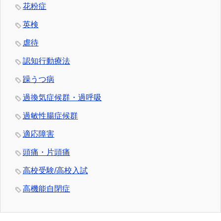
花粉症
英検
虐待
認知行動療法
躁うつ病
過換気症候群・過呼吸
過敏性腸症候群
適応障害
頭痛・片頭痛
高校受験/高校入試
高機能自閉症