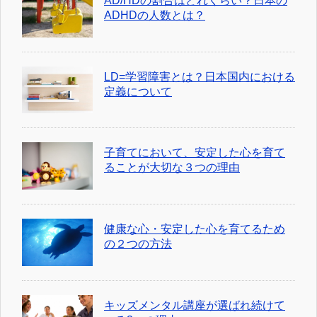
AD/HDの割合はどれくらい？日本の
ADHDの人数とは？
LD=学習障害とは？日本国内における
定義について
子育てにおいて、安定した心を育て
ることが大切な３つの理由
健康な心・安定した心を育てるため
の２つの方法
キッズメンタル講座が選ばれ続けて