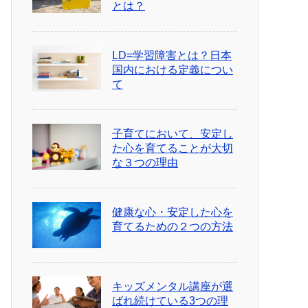
とは？
LD=学習障害とは？日本
国内における定義につい
て
子育てにおいて、安定し
た心を育てることが大切
な３つの理由
健康な心・安定した心を
育てるための２つの方法
キッズメンタル講座が選
ばれ続けている3つの理