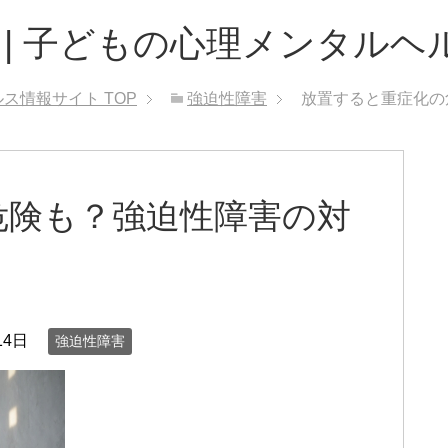
 | 子どもの心理メンタルヘ
ルス情報サイト
TOP
強迫性障害
放置すると重症化の
危険も？強迫性障害の対
14日
強迫性障害