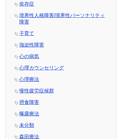
依存症
境界性人格障害/境界性パーソナリティ
障害
子育て
強迫性障害
心の病気
心理カウンセリング
心理療法
慢性疲労症候群
摂食障害
曝露療法
未分類
森田療法