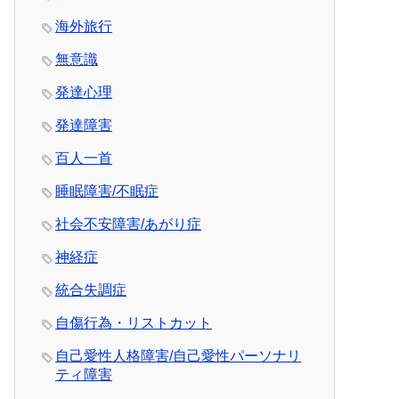
海外旅行
無意識
発達心理
発達障害
百人一首
睡眠障害/不眠症
社会不安障害/あがり症
神経症
統合失調症
自傷行為・リストカット
自己愛性人格障害/自己愛性パーソナリ
ティ障害