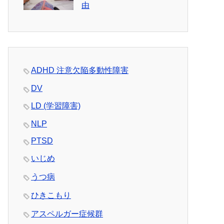
由
ADHD 注意欠陥多動性障害
DV
LD (学習障害)
NLP
PTSD
いじめ
うつ病
ひきこもり
アスペルガー症候群