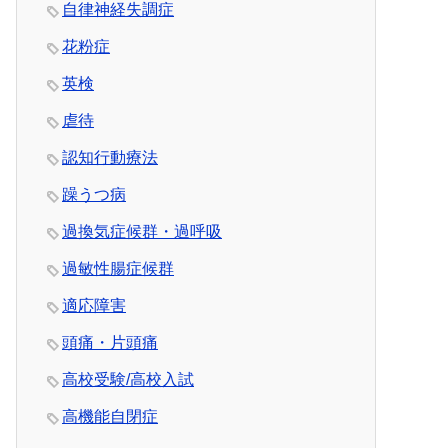
自律神経失調症
花粉症
英検
虐待
認知行動療法
躁うつ病
過換気症候群・過呼吸
過敏性腸症候群
適応障害
頭痛・片頭痛
高校受験/高校入試
高機能自閉症