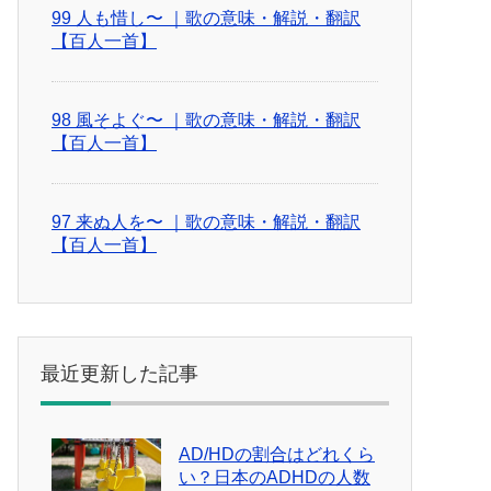
99 人も惜し〜 ｜歌の意味・解説・翻訳
【百人一首】
98 風そよぐ〜 ｜歌の意味・解説・翻訳
【百人一首】
97 来ぬ人を〜 ｜歌の意味・解説・翻訳
【百人一首】
最近更新した記事
AD/HDの割合はどれくら
い？日本のADHDの人数