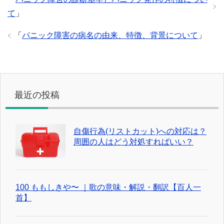
て
」
「
パニック障害の病名の由来、特徴、背景について
」
最近の投稿
自傷行為(リストカット)への対応は？
周囲の人はどう対処すればいい？
100 ももしきや〜 ｜歌の意味・解説・翻訳【百人一
首】