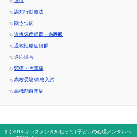
虐待
認知行動療法
躁うつ病
過換気症候群・過呼吸
過敏性腸症候群
適応障害
頭痛・片頭痛
高校受験/高校入試
高機能自閉症
(C) 2014 キッズメンタルねっと | 子どもの心理メンタルヘ