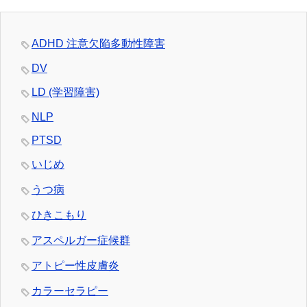
ADHD 注意欠陥多動性障害
DV
LD (学習障害)
NLP
PTSD
いじめ
うつ病
ひきこもり
アスペルガー症候群
アトピー性皮膚炎
カラーセラピー