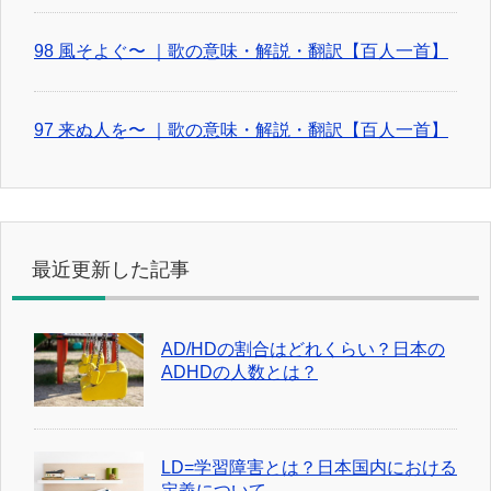
98 風そよぐ〜 ｜歌の意味・解説・翻訳【百人一首】
97 来ぬ人を〜 ｜歌の意味・解説・翻訳【百人一首】
最近更新した記事
AD/HDの割合はどれくらい？日本の
ADHDの人数とは？
LD=学習障害とは？日本国内における
定義について