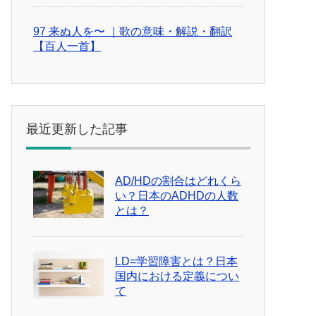
97 来ぬ人を〜 ｜歌の意味・解説・翻訳
【百人一首】
最近更新した記事
AD/HDの割合はどれくら
い？日本のADHDの人数
とは？
LD=学習障害とは？日本
国内における定義につい
て