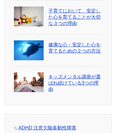
子育てにおいて、安定し
た心を育てることが大切
な３つの理由
健康な心・安定した心を
育てるための２つの方法
キッズメンタル講座が選
ばれ続けている3つの理
由
ADHD 注意欠陥多動性障害