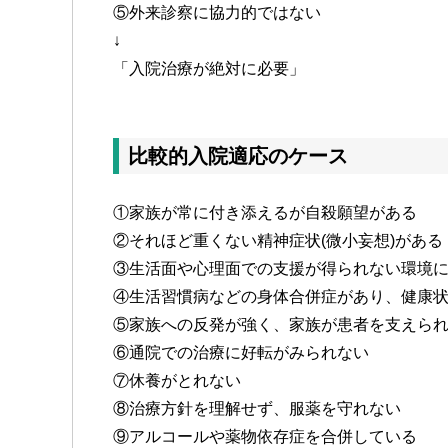
⑤外来診察に協力的ではない
↓
「入院治療が絶対に必要」
比較的入院適応のケース
①家族が常に付き添えるが自殺願望がある
②それほど重くない精神症状(微小妄想)がある
③生活面や心理面での支援が得られない環境
④生活習慣病などの身体合併症があり、健康
⑤家族への反発が強く、家族が患者を支えら
⑥通院での治療に好転がみられない
⑦休養がとれない
⑧治療方針を理解せず、服薬を守れない
⑨アルコールや薬物依存症を合併している