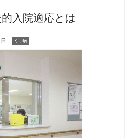
較的入院適応とは
4日
うつ病