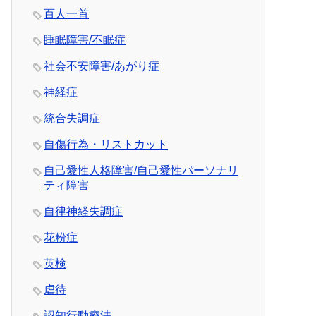
百人一首
睡眠障害/不眠症
社会不安障害/あがり症
神経症
統合失調症
自傷行為・リストカット
自己愛性人格障害/自己愛性パーソナリ
ティ障害
自律神経失調症
花粉症
英検
虐待
認知行動療法