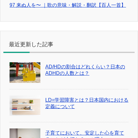
97 来ぬ人を〜 ｜歌の意味・解説・翻訳【百人一首】
最近更新した記事
AD/HDの割合はどれくらい？日本の
ADHDの人数とは？
LD=学習障害とは？日本国内における
定義について
子育てにおいて、安定した心を育て