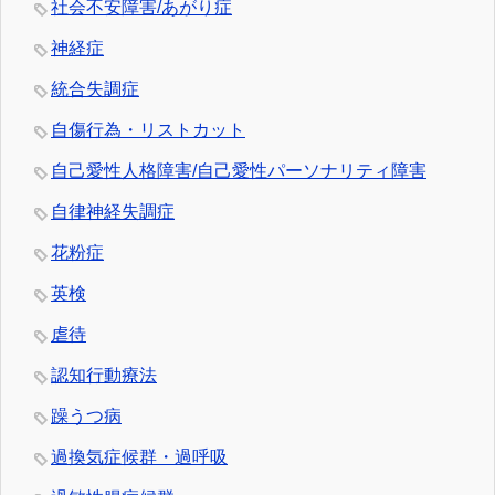
社会不安障害/あがり症
神経症
統合失調症
自傷行為・リストカット
自己愛性人格障害/自己愛性パーソナリティ障害
自律神経失調症
花粉症
英検
虐待
認知行動療法
躁うつ病
過換気症候群・過呼吸