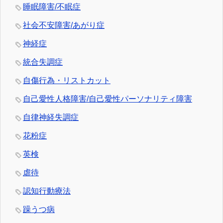
睡眠障害/不眠症
社会不安障害/あがり症
神経症
統合失調症
自傷行為・リストカット
自己愛性人格障害/自己愛性パーソナリティ障害
自律神経失調症
花粉症
英検
虐待
認知行動療法
躁うつ病