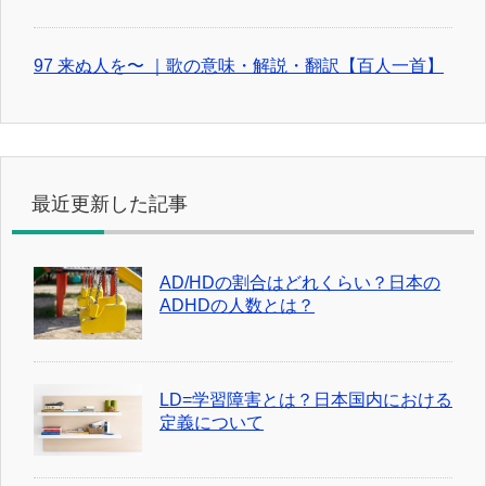
97 来ぬ人を〜 ｜歌の意味・解説・翻訳【百人一首】
最近更新した記事
AD/HDの割合はどれくらい？日本の
ADHDの人数とは？
LD=学習障害とは？日本国内における
定義について