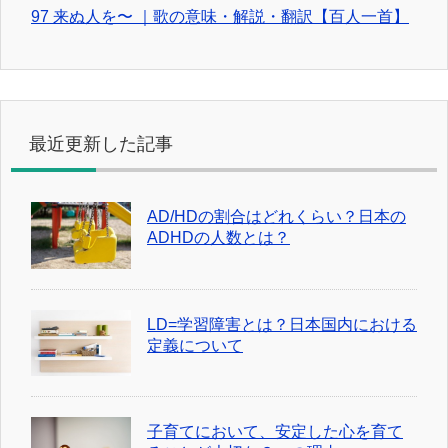
97 来ぬ人を〜 ｜歌の意味・解説・翻訳【百人一首】
最近更新した記事
AD/HDの割合はどれくらい？日本の
ADHDの人数とは？
LD=学習障害とは？日本国内における
定義について
子育てにおいて、安定した心を育て