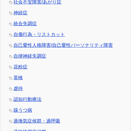
社会不安障害/あがり症
神経症
統合失調症
自傷行為・リストカット
自己愛性人格障害/自己愛性パーソナリティ障害
自律神経失調症
花粉症
英検
虐待
認知行動療法
躁うつ病
過換気症候群・過呼吸