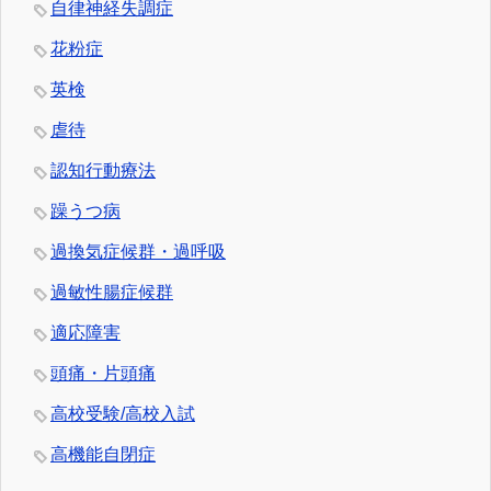
自律神経失調症
花粉症
英検
虐待
認知行動療法
躁うつ病
過換気症候群・過呼吸
過敏性腸症候群
適応障害
頭痛・片頭痛
高校受験/高校入試
高機能自閉症