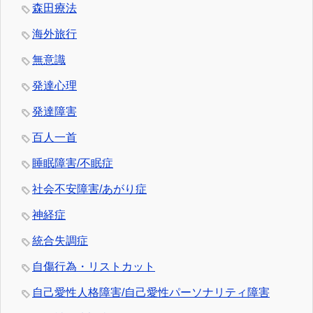
森田療法
海外旅行
無意識
発達心理
発達障害
百人一首
睡眠障害/不眠症
社会不安障害/あがり症
神経症
統合失調症
自傷行為・リストカット
自己愛性人格障害/自己愛性パーソナリティ障害