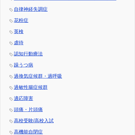
自律神経失調症
花粉症
英検
虐待
認知行動療法
躁うつ病
過換気症候群・過呼吸
過敏性腸症候群
適応障害
頭痛・片頭痛
高校受験/高校入試
高機能自閉症