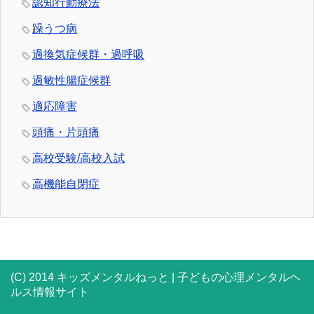
認知行動療法
躁うつ病
過換気症候群・過呼吸
過敏性腸症候群
適応障害
頭痛・片頭痛
高校受験/高校入試
高機能自閉症
(C) 2014 キッズメンタルねっと | 子どもの心理メンタルヘ
ルス情報サイト