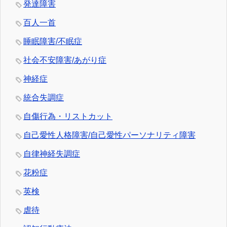
発達障害
百人一首
睡眠障害/不眠症
社会不安障害/あがり症
神経症
統合失調症
自傷行為・リストカット
自己愛性人格障害/自己愛性パーソナリティ障害
自律神経失調症
花粉症
英検
虐待