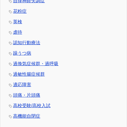
自律神経失調症
花粉症
英検
虐待
認知行動療法
躁うつ病
過換気症候群・過呼吸
過敏性腸症候群
適応障害
頭痛・片頭痛
高校受験/高校入試
高機能自閉症