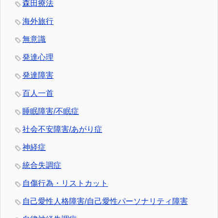
森田療法
海外旅行
無意識
発達心理
発達障害
百人一首
睡眠障害/不眠症
社会不安障害/あがり症
神経症
統合失調症
自傷行為・リストカット
自己愛性人格障害/自己愛性パーソナリティ障害