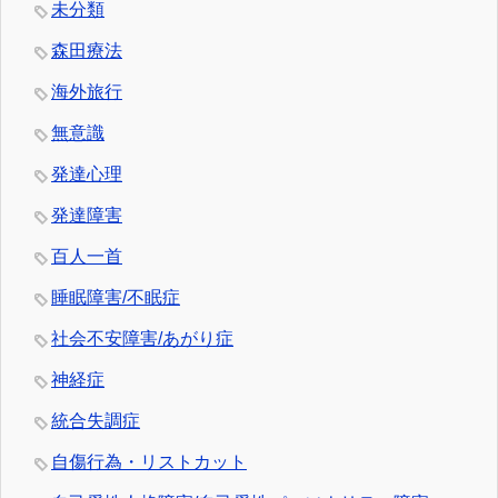
未分類
森田療法
海外旅行
無意識
発達心理
発達障害
百人一首
睡眠障害/不眠症
社会不安障害/あがり症
神経症
統合失調症
自傷行為・リストカット