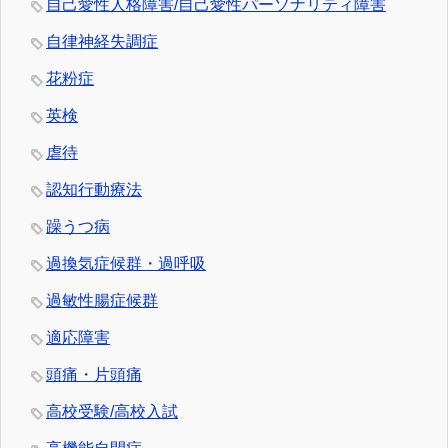
自己愛性人格障害/自己愛性パーソナリティ障害
自律神経失調症
花粉症
英検
虐待
認知行動療法
躁うつ病
過換気症候群・過呼吸
過敏性腸症候群
適応障害
頭痛・片頭痛
高校受験/高校入試