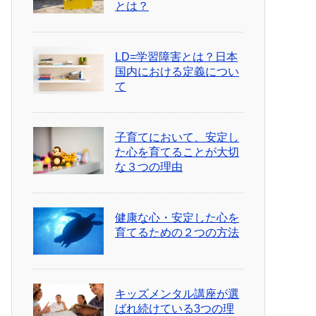
とは？
LD=学習障害とは？日本
国内における定義につい
て
子育てにおいて、安定し
た心を育てることが大切
な３つの理由
健康な心・安定した心を
育てるための２つの方法
キッズメンタル講座が選
ばれ続けている3つの理