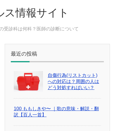
ルス情報サイト
の受診科は何科？医師の診断について
最近の投稿
自傷行為(リストカット)
への対応は？周囲の人は
どう対処すればいい？
100 ももしきや〜 ｜歌の意味・解説・翻
訳【百人一首】