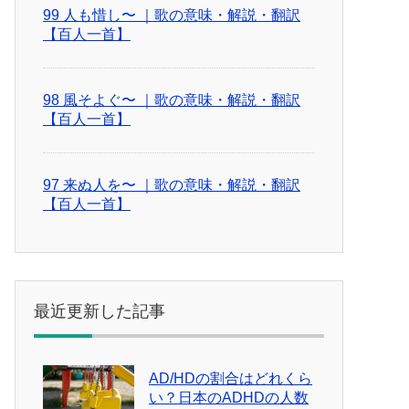
99 人も惜し〜 ｜歌の意味・解説・翻訳
【百人一首】
98 風そよぐ〜 ｜歌の意味・解説・翻訳
【百人一首】
97 来ぬ人を〜 ｜歌の意味・解説・翻訳
【百人一首】
最近更新した記事
AD/HDの割合はどれくら
い？日本のADHDの人数