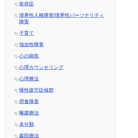
依存症
境界性人格障害/境界性パーソナリティ
障害
子育て
強迫性障害
心の病気
心理カウンセリング
心理療法
慢性疲労症候群
摂食障害
曝露療法
未分類
森田療法