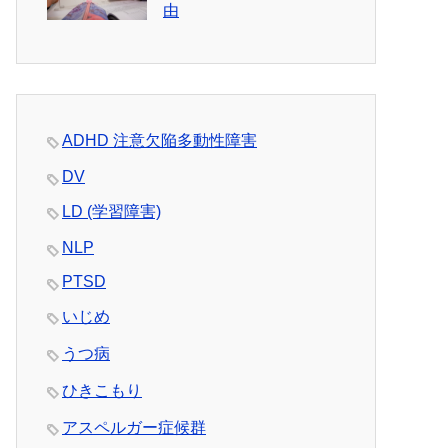
由
ADHD 注意欠陥多動性障害
DV
LD (学習障害)
NLP
PTSD
いじめ
うつ病
ひきこもり
アスペルガー症候群