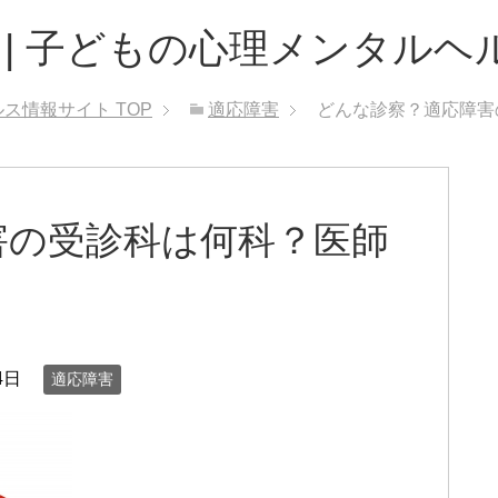
 | 子どもの心理メンタルヘ
ルス情報サイト
TOP
適応障害
どんな診察？適応障害
害の受診科は何科？医師
4日
適応障害