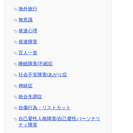
海外旅行
無意識
発達心理
発達障害
百人一首
睡眠障害/不眠症
社会不安障害/あがり症
神経症
統合失調症
自傷行為・リストカット
自己愛性人格障害/自己愛性パーソナリ
ティ障害