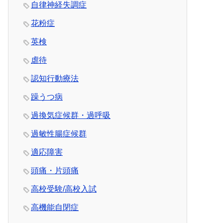
自律神経失調症
花粉症
英検
虐待
認知行動療法
躁うつ病
過換気症候群・過呼吸
過敏性腸症候群
適応障害
頭痛・片頭痛
高校受験/高校入試
高機能自閉症