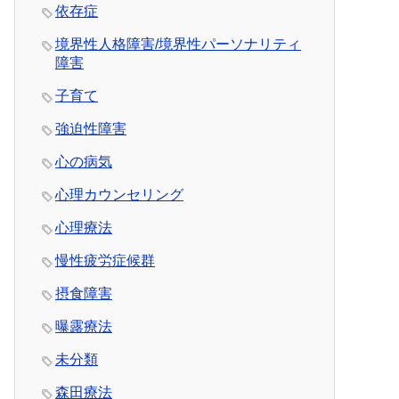
依存症
境界性人格障害/境界性パーソナリティ
障害
子育て
強迫性障害
心の病気
心理カウンセリング
心理療法
慢性疲労症候群
摂食障害
曝露療法
未分類
森田療法