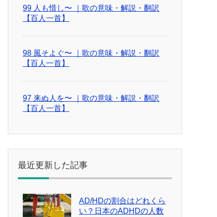
99 人も惜し〜 ｜歌の意味・解説・翻訳
【百人一首】
98 風そよぐ〜 ｜歌の意味・解説・翻訳
【百人一首】
97 来ぬ人を〜 ｜歌の意味・解説・翻訳
【百人一首】
最近更新した記事
AD/HDの割合はどれくら
い？日本のADHDの人数