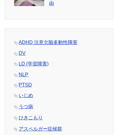
由
ADHD 注意欠陥多動性障害
DV
LD (学習障害)
NLP
PTSD
いじめ
うつ病
ひきこもり
アスペルガー症候群