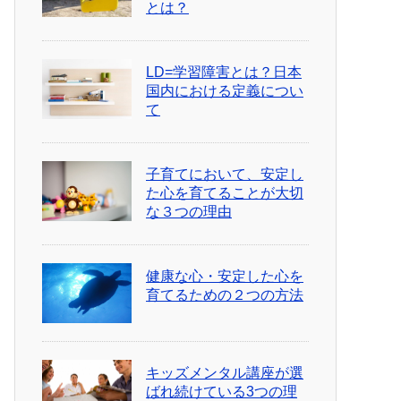
とは？
LD=学習障害とは？日本
国内における定義につい
て
子育てにおいて、安定し
た心を育てることが大切
な３つの理由
健康な心・安定した心を
育てるための２つの方法
キッズメンタル講座が選
ばれ続けている3つの理