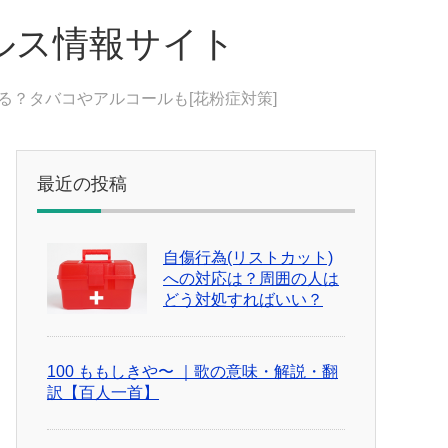
ルス情報サイト
る？タバコやアルコールも[花粉症対策]
最近の投稿
自傷行為(リストカット)
への対応は？周囲の人は
どう対処すればいい？
100 ももしきや〜 ｜歌の意味・解説・翻
訳【百人一首】