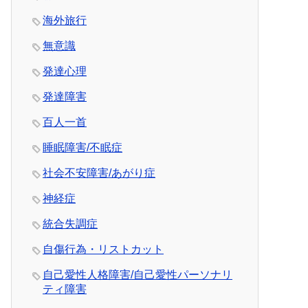
海外旅行
無意識
発達心理
発達障害
百人一首
睡眠障害/不眠症
社会不安障害/あがり症
神経症
統合失調症
自傷行為・リストカット
自己愛性人格障害/自己愛性パーソナリ
ティ障害