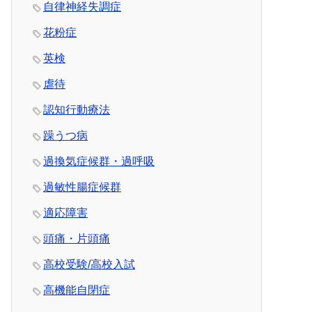
自律神経失調症
花粉症
英検
虐待
認知行動療法
躁うつ病
過換気症候群・過呼吸
過敏性腸症候群
適応障害
頭痛・片頭痛
高校受験/高校入試
高機能自閉症