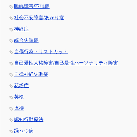
睡眠障害/不眠症
社会不安障害/あがり症
神経症
統合失調症
自傷行為・リストカット
自己愛性人格障害/自己愛性パーソナリティ障害
自律神経失調症
花粉症
英検
虐待
認知行動療法
躁うつ病