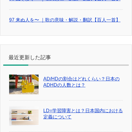
97 来ぬ人を〜 ｜歌の意味・解説・翻訳【百人一首】
最近更新した記事
AD/HDの割合はどれくらい？日本の
ADHDの人数とは？
LD=学習障害とは？日本国内における
定義について