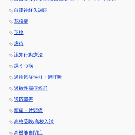
自律神経失調症
花粉症
英検
虐待
認知行動療法
躁うつ病
過換気症候群・過呼吸
過敏性腸症候群
適応障害
頭痛・片頭痛
高校受験/高校入試
高機能自閉症