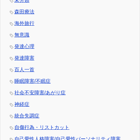
未分類
森田療法
海外旅行
無意識
発達心理
発達障害
百人一首
睡眠障害/不眠症
社会不安障害/あがり症
神経症
統合失調症
自傷行為・リストカット
自己愛性人格障害/自己愛性パーソナリティ障害