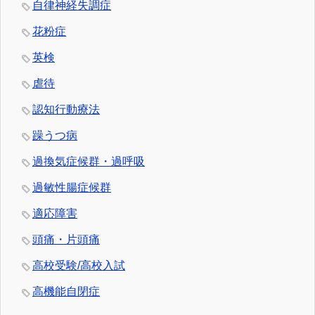
自律神経失調症
花粉症
英検
虐待
認知行動療法
躁うつ病
過換気症候群・過呼吸
過敏性腸症候群
適応障害
頭痛・片頭痛
高校受験/高校入試
高機能自閉症