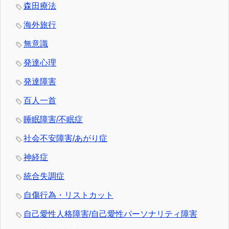
森田療法
海外旅行
無意識
発達心理
発達障害
百人一首
睡眠障害/不眠症
社会不安障害/あがり症
神経症
統合失調症
自傷行為・リストカット
自己愛性人格障害/自己愛性パーソナリティ障害