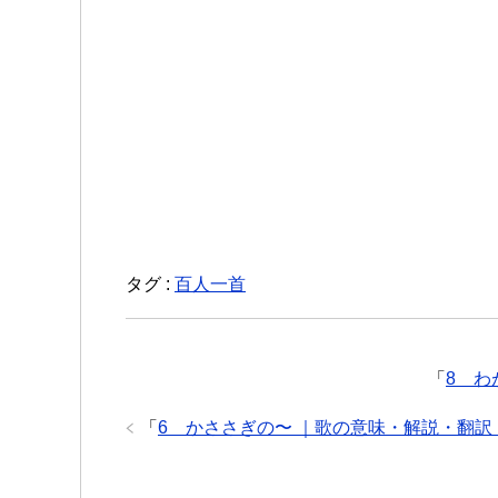
タグ :
百人一首
「
8 わ
「
6 かささぎの〜 ｜歌の意味・解説・翻訳