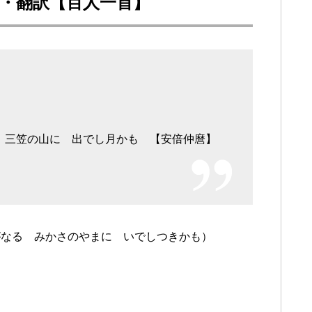
説・翻訳【百人一首】
 三笠の山に 出でし月かも 【安倍仲麿】
がなる みかさのやまに いでしつきかも）