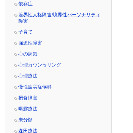
依存症
境界性人格障害/境界性パーソナリティ
障害
子育て
強迫性障害
心の病気
心理カウンセリング
心理療法
慢性疲労症候群
摂食障害
曝露療法
未分類
森田療法