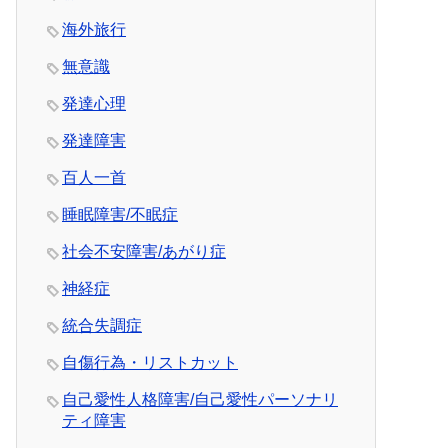
海外旅行
無意識
発達心理
発達障害
百人一首
睡眠障害/不眠症
社会不安障害/あがり症
神経症
統合失調症
自傷行為・リストカット
自己愛性人格障害/自己愛性パーソナリ
ティ障害