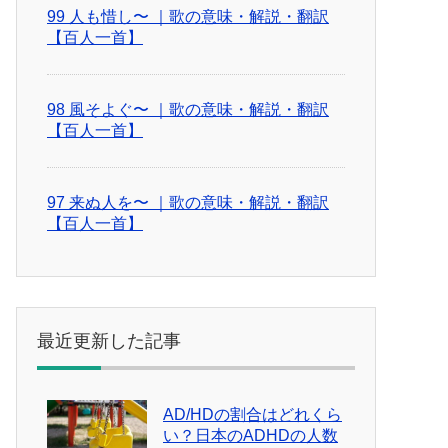
99 人も惜し〜 ｜歌の意味・解説・翻訳
【百人一首】
98 風そよぐ〜 ｜歌の意味・解説・翻訳
【百人一首】
97 来ぬ人を〜 ｜歌の意味・解説・翻訳
【百人一首】
最近更新した記事
AD/HDの割合はどれくら
い？日本のADHDの人数