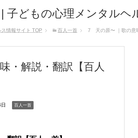
 | 子どもの心理メンタルヘ
ルス情報サイト
TOP
百人一首
7 天の原〜 ｜歌の
意味・解説・翻訳【百人
4日
百人一首