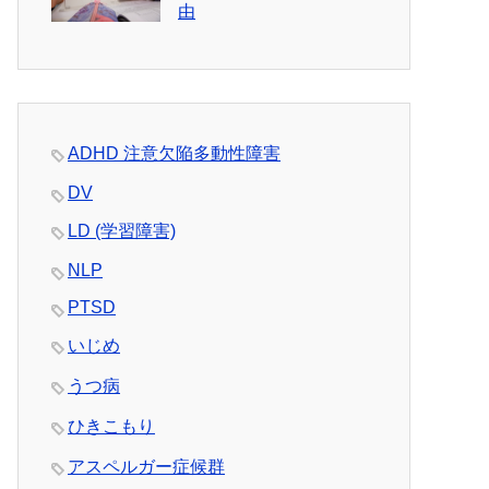
由
ADHD 注意欠陥多動性障害
DV
LD (学習障害)
NLP
PTSD
いじめ
うつ病
ひきこもり
アスペルガー症候群