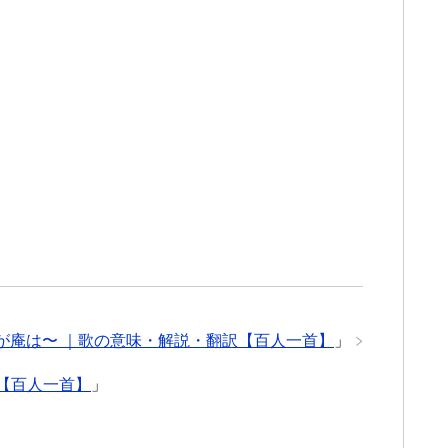
が庵は〜 ｜歌の意味・解説・翻訳【百人一首】
」
【百人一首】
」