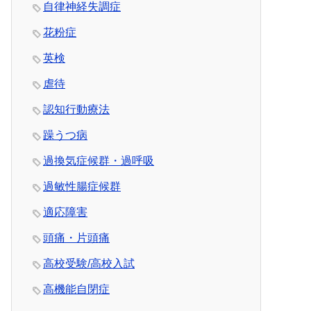
自律神経失調症
花粉症
英検
虐待
認知行動療法
躁うつ病
過換気症候群・過呼吸
過敏性腸症候群
適応障害
頭痛・片頭痛
高校受験/高校入試
高機能自閉症