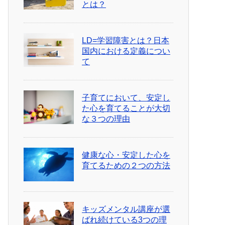
とは？
LD=学習障害とは？日本
国内における定義につい
て
子育てにおいて、安定し
た心を育てることが大切
な３つの理由
健康な心・安定した心を
育てるための２つの方法
キッズメンタル講座が選
ばれ続けている3つの理