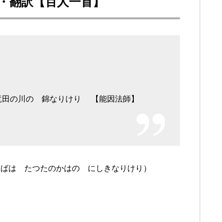
説・翻訳【百人一首】
 竜田の川の 錦なりけり 【能因法師】
ぢばは たつたのかはの にしきなりけり）