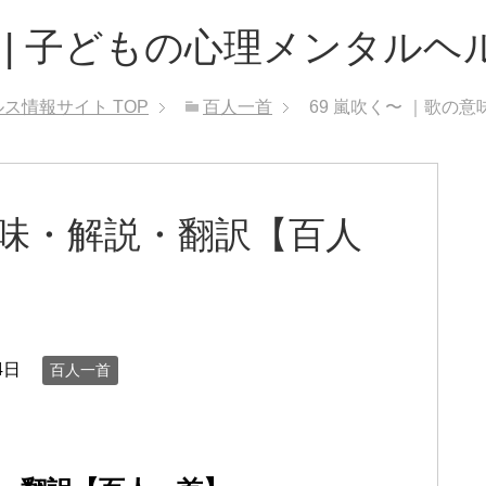
 | 子どもの心理メンタルヘ
ルス情報サイト
TOP
百人一首
69 嵐吹く〜 ｜歌の
意味・解説・翻訳【百人
4日
百人一首