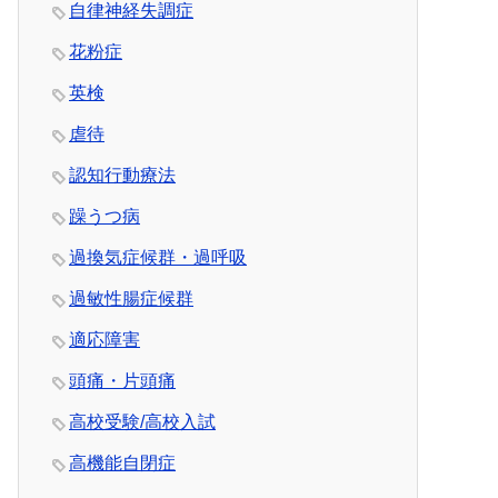
自律神経失調症
花粉症
英検
虐待
認知行動療法
躁うつ病
過換気症候群・過呼吸
過敏性腸症候群
適応障害
頭痛・片頭痛
高校受験/高校入試
高機能自閉症