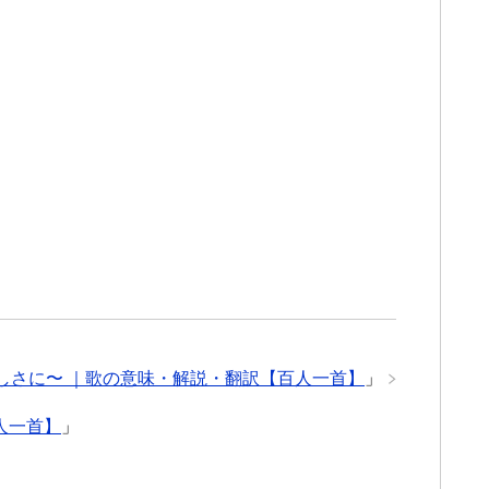
びしさに〜 ｜歌の意味・解説・翻訳【百人一首】
」
人一首】
」