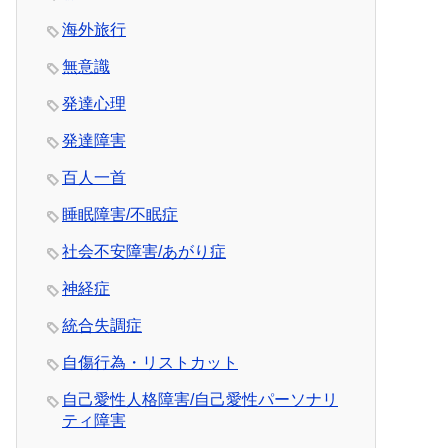
海外旅行
無意識
発達心理
発達障害
百人一首
睡眠障害/不眠症
社会不安障害/あがり症
神経症
統合失調症
自傷行為・リストカット
自己愛性人格障害/自己愛性パーソナリ
ティ障害