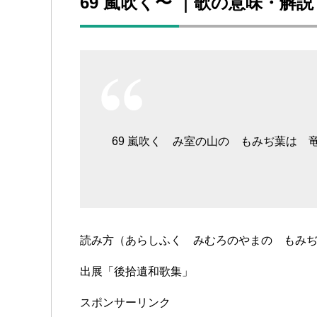
69 嵐吹く〜 ｜歌の意味・解
69 嵐吹く み室の山の もみぢ葉は
読み方（あらしふく みむろのやまの もみ
出展「後拾遺和歌集」
スポンサーリンク