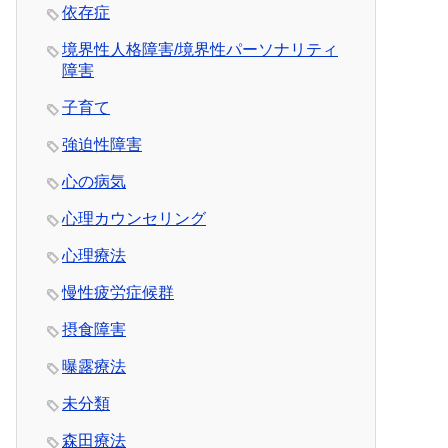
依存症
境界性人格障害/境界性パーソナリティ
障害
子育て
強迫性障害
心の病気
心理カウンセリング
心理療法
慢性疲労症候群
摂食障害
曝露療法
未分類
森田療法