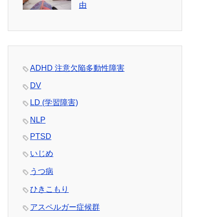
由
ADHD 注意欠陥多動性障害
DV
LD (学習障害)
NLP
PTSD
いじめ
うつ病
ひきこもり
アスペルガー症候群