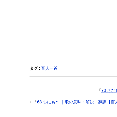
タグ :
百人一首
「
70 さ
「
68 心にも〜 ｜歌の意味・解説・翻訳【百