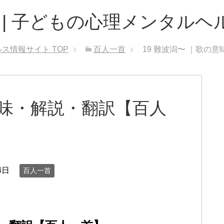
 | 子どもの心理メンタルヘ
ルス情報サイト
TOP
百人一首
19 難波潟〜 ｜歌の
意味・解説・翻訳【百人
4日
百人一首