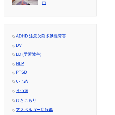
由
ADHD 注意欠陥多動性障害
DV
LD (学習障害)
NLP
PTSD
いじめ
うつ病
ひきこもり
アスペルガー症候群