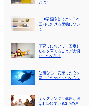
とは？
LD=学習障害とは？日本
国内における定義につい
て
子育てにおいて、安定し
た心を育てることが大切
な３つの理由
健康な心・安定した心を
育てるための２つの方法
キッズメンタル講座が選
ばれ続けている3つの理