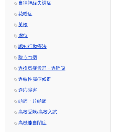
自律神経失調症
花粉症
英検
虐待
認知行動療法
躁うつ病
過換気症候群・過呼吸
過敏性腸症候群
適応障害
頭痛・片頭痛
高校受験/高校入試
高機能自閉症