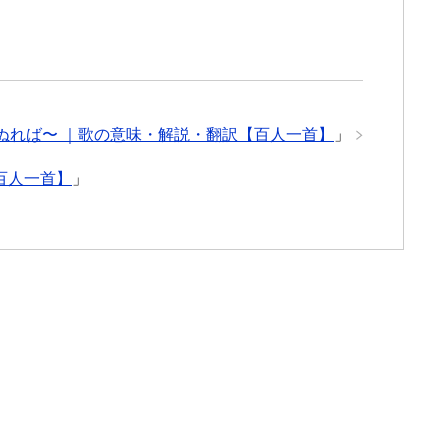
びぬれば〜 ｜歌の意味・解説・翻訳【百人一首】
」
百人一首】
」