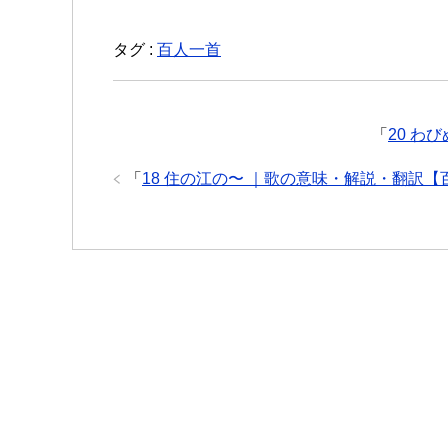
タグ :
百人一首
「
20 わ
「
18 住の江の〜 ｜歌の意味・解説・翻訳【