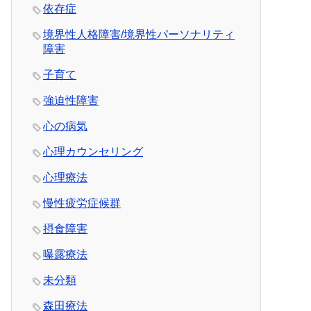
依存症
境界性人格障害/境界性パーソナリティ
障害
子育て
強迫性障害
心の病気
心理カウンセリング
心理療法
慢性疲労症候群
摂食障害
曝露療法
未分類
森田療法