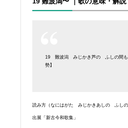
19 難波潟〜 ｜歌の意味・解
19 難波潟 みじかき芦の ふしの間
勢】
読み方（なにはがた みじかきあしの ふし
出展「新古今和歌集」