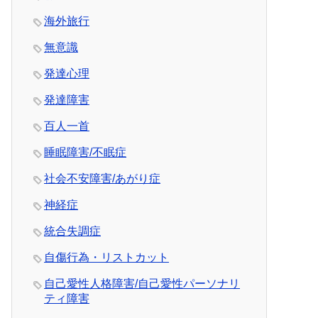
海外旅行
無意識
発達心理
発達障害
百人一首
睡眠障害/不眠症
社会不安障害/あがり症
神経症
統合失調症
自傷行為・リストカット
自己愛性人格障害/自己愛性パーソナリ
ティ障害