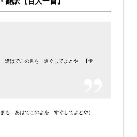
説・翻訳【百人一首】
も 逢はでこの世を 過ぐしてよとや 【伊
のまも あはでこのよを すぐしてよとや）