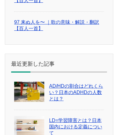
【百人一首】
97 来ぬ人を〜 ｜歌の意味・解説・翻訳
【百人一首】
最近更新した記事
AD/HDの割合はどれくら
い？日本のADHDの人数
とは？
LD=学習障害とは？日本
国内における定義につい
て