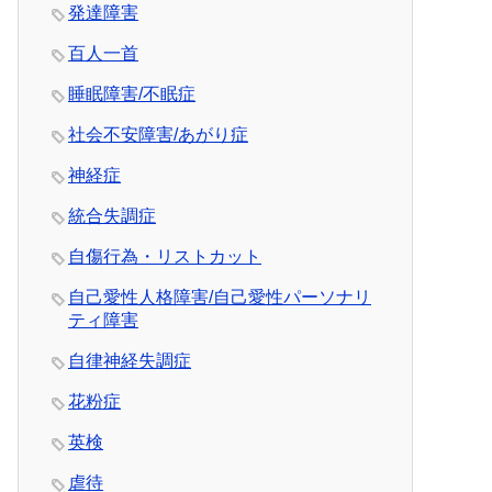
発達障害
百人一首
睡眠障害/不眠症
社会不安障害/あがり症
神経症
統合失調症
自傷行為・リストカット
自己愛性人格障害/自己愛性パーソナリ
ティ障害
自律神経失調症
花粉症
英検
虐待