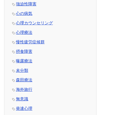
強迫性障害
心の病気
心理カウンセリング
心理療法
慢性疲労症候群
摂食障害
曝露療法
未分類
森田療法
海外旅行
無意識
発達心理