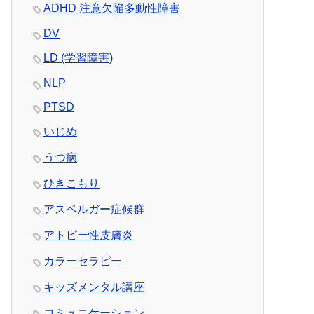
ADHD 注意欠陥多動性障害
DV
LD (学習障害)
NLP
PTSD
いじめ
うつ病
ひきこもり
アスペルガー症候群
アトピー性皮膚炎
カラーセラピー
キッズメンタル講座
コミュニケーション