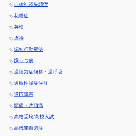
自律神経失調症
花粉症
英検
虐待
認知行動療法
躁うつ病
過換気症候群・過呼吸
過敏性腸症候群
適応障害
頭痛・片頭痛
高校受験/高校入試
高機能自閉症