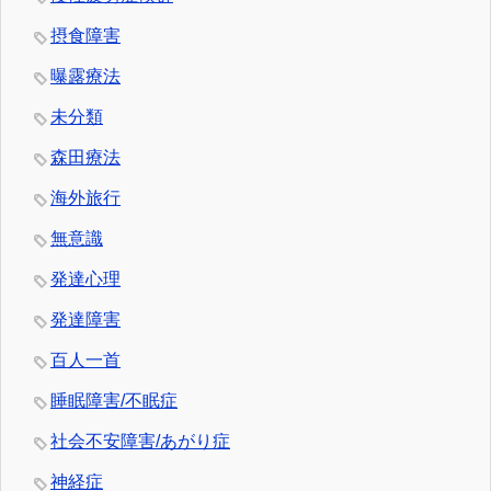
摂食障害
曝露療法
未分類
森田療法
海外旅行
無意識
発達心理
発達障害
百人一首
睡眠障害/不眠症
社会不安障害/あがり症
神経症