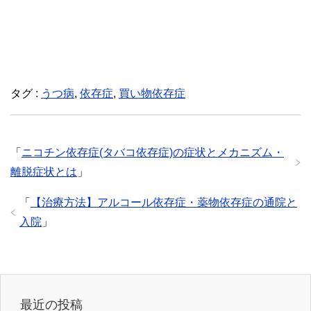
タグ :
うつ病
,
依存症
,
買い物依存症
「
ニコチン依存症(タバコ依存症)の症状とメカニズム・
離脱症状とは
」
「
【治療方法】アルコール依存症・薬物依存症の通院と
入院
」
最近の投稿