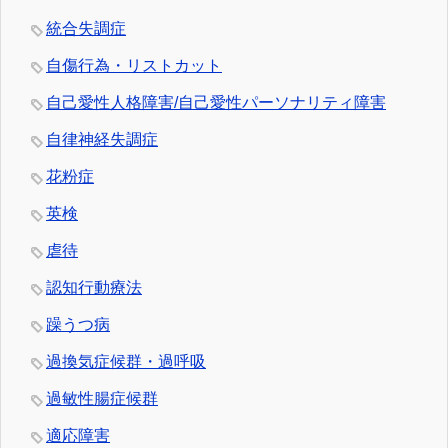
統合失調症
自傷行為・リストカット
自己愛性人格障害/自己愛性パーソナリティ障害
自律神経失調症
花粉症
英検
虐待
認知行動療法
躁うつ病
過換気症候群・過呼吸
過敏性腸症候群
適応障害