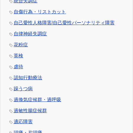
統合失調症
自傷行為・リストカット
自己愛性人格障害/自己愛性パーソナリティ障害
自律神経失調症
花粉症
英検
虐待
認知行動療法
躁うつ病
過換気症候群・過呼吸
過敏性腸症候群
適応障害
頭痛・片頭痛