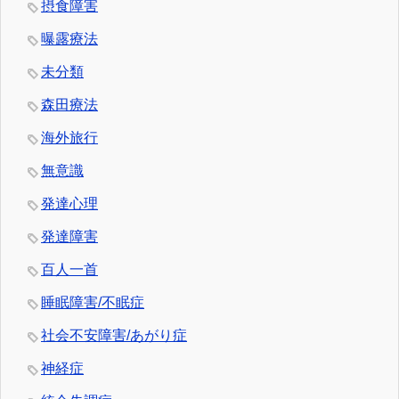
摂食障害
曝露療法
未分類
森田療法
海外旅行
無意識
発達心理
発達障害
百人一首
睡眠障害/不眠症
社会不安障害/あがり症
神経症