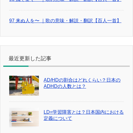
97 来ぬ人を〜 ｜歌の意味・解説・翻訳【百人一首】
最近更新した記事
AD/HDの割合はどれくらい？日本の
ADHDの人数とは？
LD=学習障害とは？日本国内における
定義について