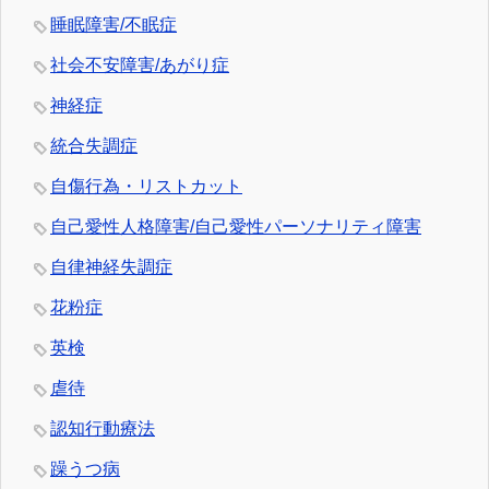
睡眠障害/不眠症
社会不安障害/あがり症
神経症
統合失調症
自傷行為・リストカット
自己愛性人格障害/自己愛性パーソナリティ障害
自律神経失調症
花粉症
英検
虐待
認知行動療法
躁うつ病