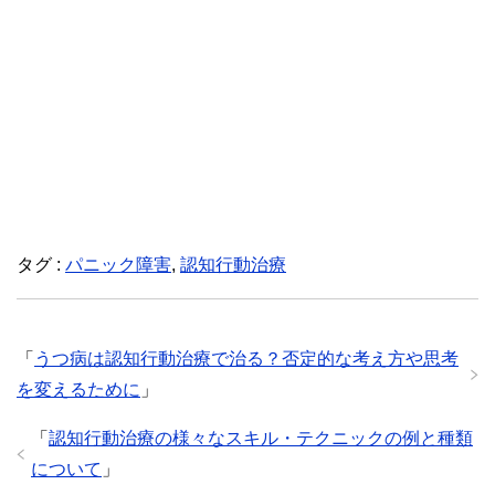
タグ :
パニック障害
,
認知行動治療
「
うつ病は認知行動治療で治る？否定的な考え方や思考
を変えるために
」
「
認知行動治療の様々なスキル・テクニックの例と種類
について
」