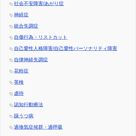
社会不安障害/あがり症
神経症
統合失調症
自傷行為・リストカット
自己愛性人格障害/自己愛性パーソナリティ障害
自律神経失調症
花粉症
英検
虐待
認知行動療法
躁うつ病
過換気症候群・過呼吸