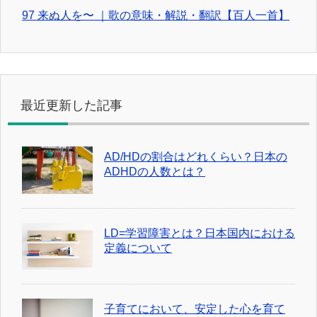
97 来ぬ人を〜 ｜歌の意味・解説・翻訳【百人一首】
最近更新した記事
AD/HDの割合はどれくらい？日本の
ADHDの人数とは？
LD=学習障害とは？日本国内における
定義について
子育てにおいて、安定した心を育て