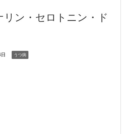
ナリン・セロトニン・ド
4日
うつ病