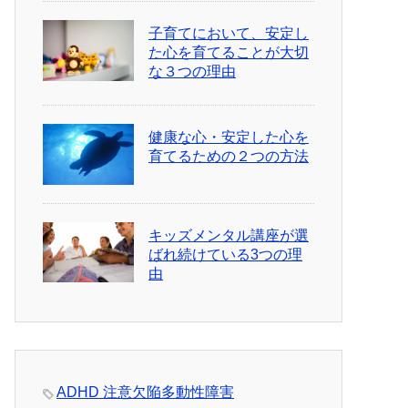
子育てにおいて、安定し
た心を育てることが大切
な３つの理由
健康な心・安定した心を
育てるための２つの方法
キッズメンタル講座が選
ばれ続けている3つの理
由
ADHD 注意欠陥多動性障害