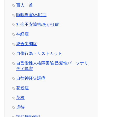
百人一首
睡眠障害/不眠症
社会不安障害/あがり症
神経症
統合失調症
自傷行為・リストカット
自己愛性人格障害/自己愛性パーソナリ
ティ障害
自律神経失調症
花粉症
英検
虐待
認知行動療法