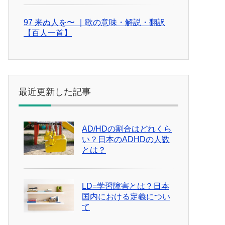
97 来ぬ人を〜 ｜歌の意味・解説・翻訳
【百人一首】
最近更新した記事
AD/HDの割合はどれくら
い？日本のADHDの人数
とは？
LD=学習障害とは？日本
国内における定義につい
て